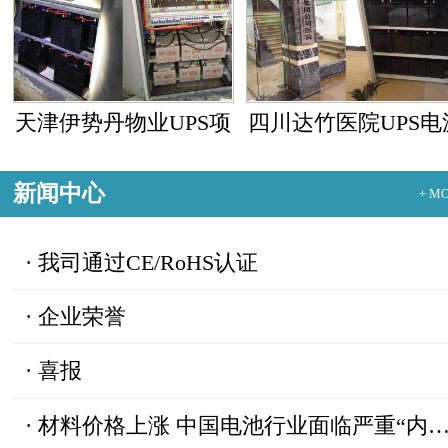
天津伊势丹物业UPS项
四川达竹医院UPS电
目
项目
新闻中心
+ M
·
我司通过CE/RoHS认证
·
企业荣誉
·
喜报
·
材料价格上涨 中国电池行业面临严重“内忧外患”