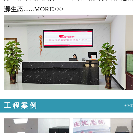
源生态......
MORE>>>
工 程 案 例
+ M