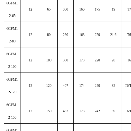
6GFM1
12
65
350
166
175
19
T7
2-65
6GFM1
12
80
260
168
220
21.6
T6
2-80
6GFM1
12
100
330
173
220
28
T6
2-100
6GFM1
12
120
407
174
240
32
T6/
2-120
6GFM1
12
150
482
173
242
39
T6/
2-150
6GFM1