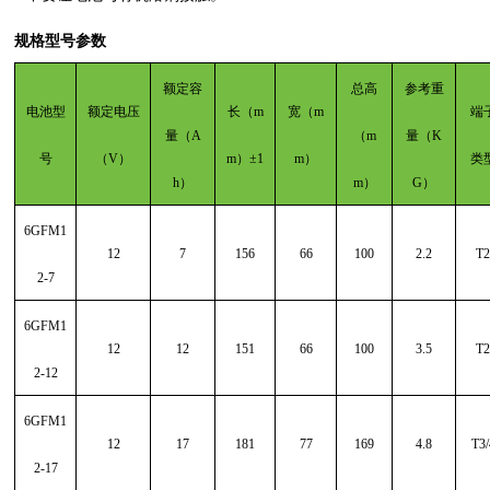
规格型号参数
额定容
总高
参考重
电池型
额定电压
长（
m
宽（
m
端
量（
A
（
m
量（
K
号
（
V）
m）±1
m）
类
h）
m）
G）
6GFM1
12
7
156
66
100
2.2
T2
2-7
6GFM1
12
12
151
66
100
3.5
T2
2-12
6GFM1
12
17
181
77
169
4.8
T3/
2-17