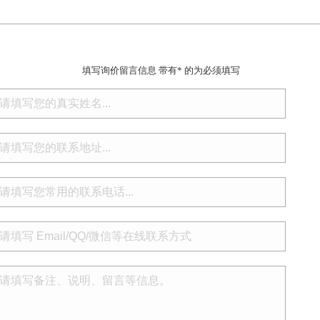
填写询价留言信息 带有* 的为必须填写