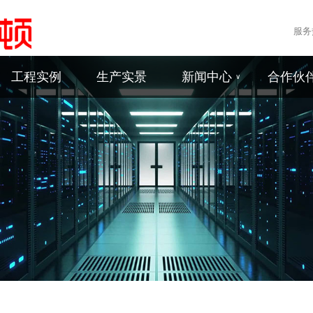
服务
工程实例
生产实景
新闻中心
合作伙
∨