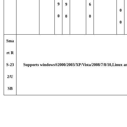
9
9
6
0
0
0
0
0
Sma
rt R
S-23
Supports windows®2000/2003/XP/Vista/2008/7/8/10,Linux 
2/U
SB