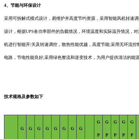
4、
节能与环保设计
采用可拆解式模式设计，易维护并高度节约资源，采用智能风机转速调
设计，根据
UPS各功率部件的负载情况，环境温度和实际温升情况，对
机进行智能开/关及转速调控，散热性能优越，高度节能;采用无环流控
电路，节电性能良好;采用绿色整流和逆变技术，为用户提供清洁的能
技术规格及参数如下
G
G
G
G
G
G
G
G
G
G
G
G
G
P
P
P
P
P