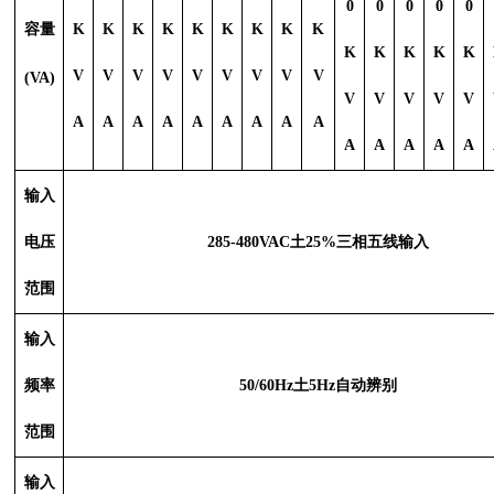
0
0
0
0
0
容量
K
K
K
K
K
K
K
K
K
K
K
K
K
K
V
V
V
V
V
V
V
V
V
(VA)
V
V
V
V
V
A
A
A
A
A
A
A
A
A
A
A
A
A
A
输入
电压
285-480VAC土25%三相五线输入
范围
输入
频率
50/60Hz土5Hz自动辨别
范围
输入