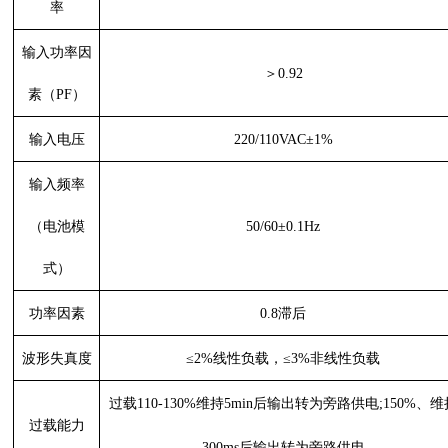
率
输入功率因
＞
0.92
素（
PF
）
输入电压
220/110VAC±1%
输入频率
（电池模
50/60±0.1Hz
式）
功率因素
0.8滞后
波形失真度
≤
2%线性负载，
≤
3%非线性负载
过载
110-130%维持5min后输出转为旁路供电;150%、维
过载能力
300ms后输出转为旁路供电