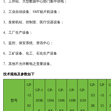
1、工作站、大型数据中心部门集中供电；
2、工业自动设备、SMT贴片机设备；
3、发射机站、控制室、医疗仪器设备；
4、工厂生产设备；
5、监控、保安系统、资讯中心；
6、工矿设备、化工、石化生产设备
7、其他不允许断电之贵重设备。
技术规格及参数如下
GP
GP-
GP
G
GP-1
GP-
GP-
GP-
GP-
-11
111
-11
-
型号
103K
1104
1106
1108
1110
02
2K
15
2
S
KS
KS
KS
KS