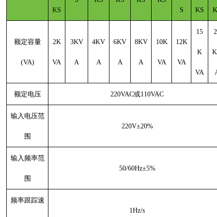
KS
S
KS
K
15
2
额定容量
2K
3KV
4KV
6KV
8KV
10K
12K
K
K
(VA)
VA
A
A
A
A
VA
VA
VA
额定电压
220VAC或110VAC
输入电压范
220V±20%
围
输入频率范
50/60Hz±5%
围
频率跟踪速
1Hz/s