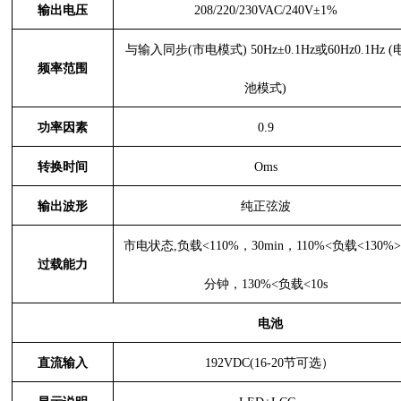
输出电压
208/220/230VAC/240V±1%
与输入同步
(市电模式) 50Hz±0.1H
z
或
60Hz0.1Hz (
频率范围
池模式)
功率因素
0.9
转换时间
Oms
输出波形
纯正弦波
市电状态
,负载<110%，30min，110%<负载<130%>
过载能力
分钟，130%<负载<10s
电池
直流输入
192VDC(16-20节可选）